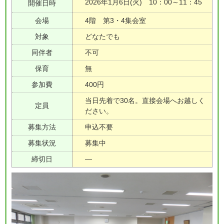
2026年1月6日(火) 10：00～11：45
開催日時
会場
4階 第3・4集会室
対象
どなたでも
同伴者
不可
保育
無
参加費
400円
当日先着で30名。直接会場へお越しく
定員
ださい。
募集方法
申込不要
募集状況
募集中
締切日
―