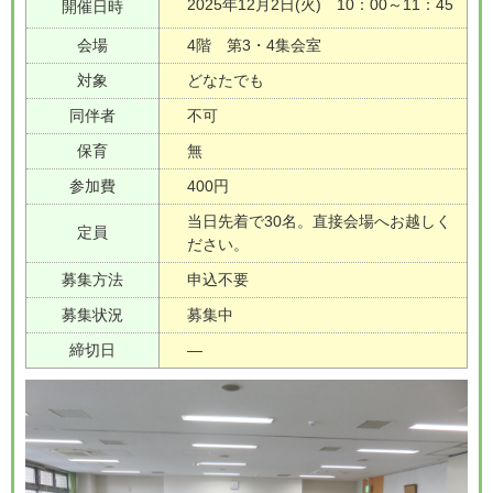
2025年12月2日(火) 10：00～11：45
開催日時
会場
4階 第3・4集会室
対象
どなたでも
同伴者
不可
保育
無
参加費
400円
当日先着で30名。直接会場へお越しく
定員
ださい。
募集方法
申込不要
募集状況
募集中
締切日
―